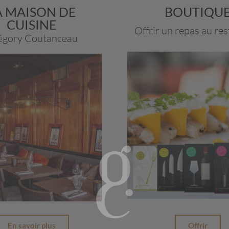
A MAISON DE
BOUTIQU
CUISINE
Offrir un repas au re
égory Coutanceau
Offrir
En savoir plus